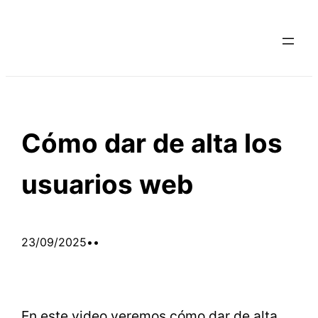
Saltar
al
contenido
Cómo dar de alta los
usuarios web
23/09/2025
•
•
En este video veremos cómo dar de alta