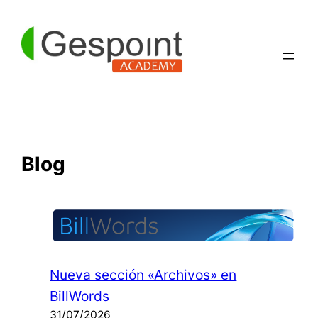
Saltar
al
contenido
Blog
Nueva sección «Archivos» en
BillWords
31/07/2026