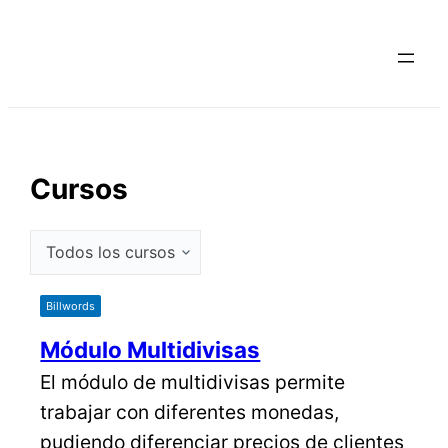
Saltar
al
contenido
Cursos
Billwords
Módulo Multidivisas
El módulo de multidivisas permite
trabajar con diferentes monedas,
pudiendo diferenciar precios de clientes