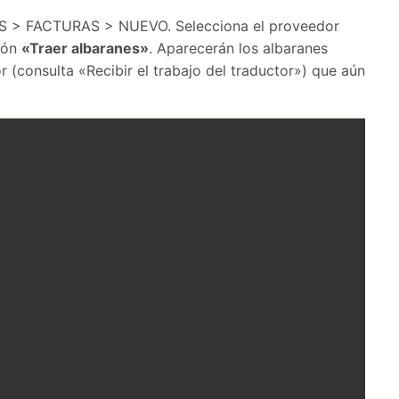
AS > FACTURAS > NUEVO. Selecciona el proveedor
otón
«Traer albaranes»
. Aparecerán los albaranes
 (consulta «Recibir el trabajo del traductor») que aún